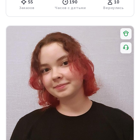
55
190
10
Заказов
Часов с детьми
Вернулись