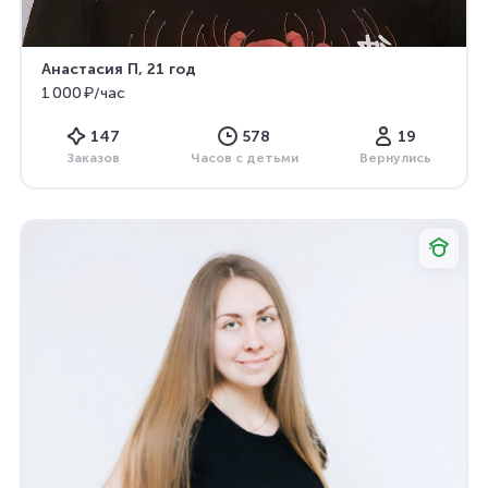
Анастасия П
, 21 год
1 000 ₽/час
147
578
19
Заказов
Часов с детьми
Вернулись