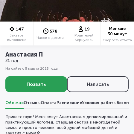
Меньше
147
19
578
30 минут
Заказов
Родителей
Часов с детьми
выполнено
вернулись
Скорость ответа
Анастасия П
21 год
На сайте с 5 марта 2025 года
Позвать
Написать
Обо мне
Отзывы
Оплата
Расписание
Условия работы
Безопас
Приветствую! Меня зовут Анастасия, я дипломированный и
практикующий логопед, старшая сестра в многодетной
семье и просто человек, всей душой любящий детей и
занятия с ними☆