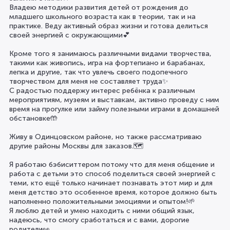
Владею методики развития детей от рождения до
младшего школьного возраста как в теории, так и на
практике. Веду активный образ жизни и готова делиться
своей энергией с окружающими💕
Кроме того я занимаюсь различными видами творчества,
такими как живопись, игра на фортепиано и барабанах,
лепка и другие, так что увлечь своего подопечного
творчеством для меня не составляет труда✨️
С радостью поддержу интерес ребёнка к различным
мероприятиям, музеям и выставкам, активно проведу с ним
время на прогулке или займу полезными играми в домашней
обстановке🤲
Живу в Одинцовском районе, но также рассматриваю
другие районы Москвы для заказов.🗺
Я работаю бэбиситтером потому что для меня общение и
работа с детьми это способ поделиться своей энергией с
теми, кто ещё только начинает познавать этот мир и для
меня детство это особенное время, которое должно быть
наполненно положительными эмоциями и опытом!🌱
Я люблю детей и умею находить с ними общий язык,
надеюсь, что смогу сработаться и с вами, дорогие
родители👀