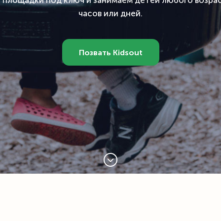
 площадки под ключ и занимаем детей любого возрас
часов или дней.
Позвать Kidsout