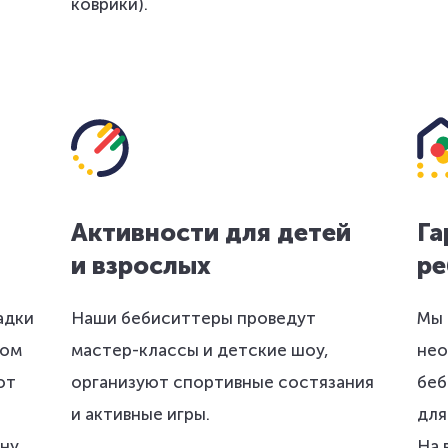
коврики).
Активности для детей
Га
и взрослых
ре
адки
Наши бебиситтеры проведут
Мы 
ном
мастер-классы и детские шоу,
нео
ют
организуют спортивные состязания
беб
и активные игры.
для
ну
На 