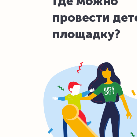
Где можно
провести де
площадку?