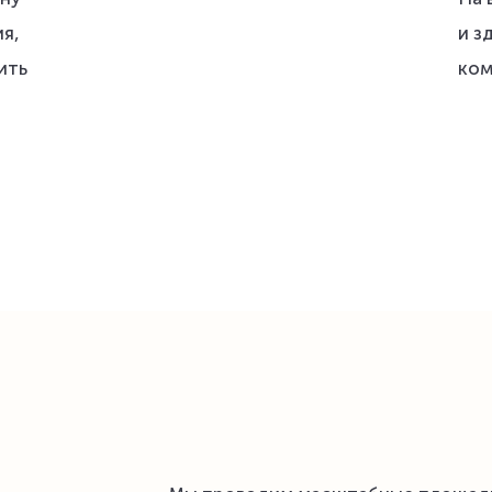
я,
и з
ить
ком