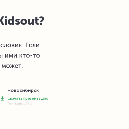
Kidsout?
словия. Если
ы ими кто-то
 может.
Новосибирск
Скачать презентацию
Примерно 1.6 мб