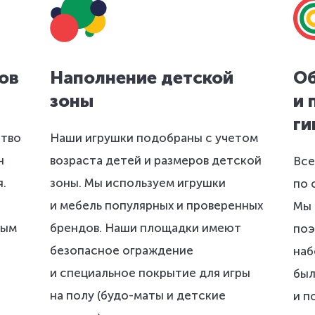
ов
Наполнение детской
Об
зоны
и 
ги
ство
Наши игрушки подобраны с учетом
н
возраста детей и размеров детской
Все
я.
зоны. Мы используем игрушки
по 
и мебель популярных и проверенных
Мы 
ным
брендов. Наши площадки имеют
поэ
безопасное ограждение
наб
и специальное покрытие для игры
был
на полу (будо-маты и детские
и п