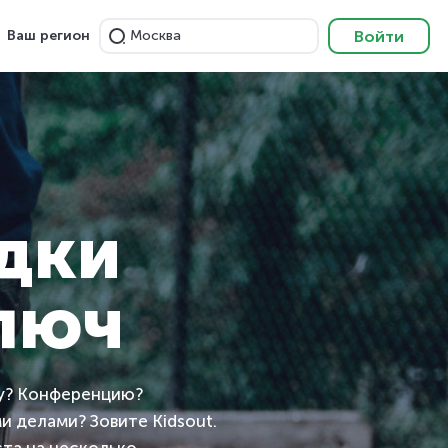
Войти
Ваш регион
Москва
дки
ключ
у? Конференцию?
и делами? Зовите Kidsout.