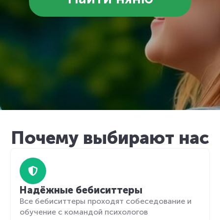
Почему выбирают нас
Надёжные бебиситтеры
Все бебиситтеры проходят собеседование и
обучение с командой психологов