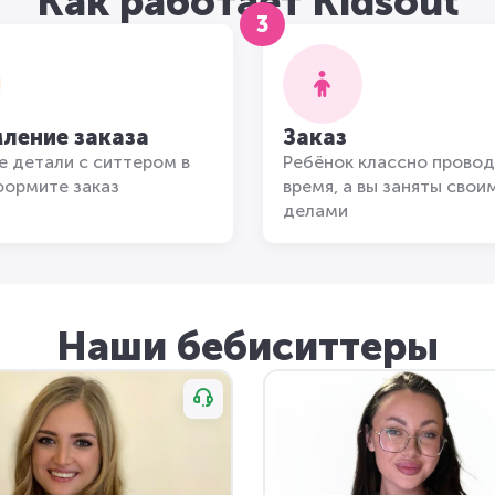
Как работает Kidsout
3
ление заказа
Заказ
 детали с ситтером в
Ребёнок классно провод
формите заказ
время, а вы заняты свои
делами
Наши бебиситтеры