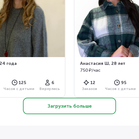
 24 года
Анастасия Ш
, 28 лет
750 ₽/час
125
6
12
95
Часов с детьми
Вернулись
Заказов
Часов с детьми
Загрузить больше