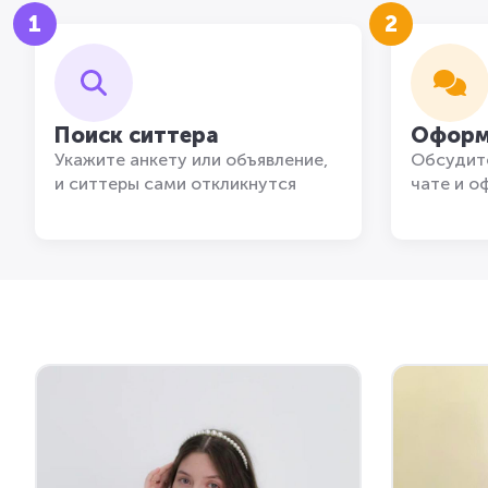
1
2
Поиск ситтера
Оформ
Укажите анкету или объявление,
Обсудите
и ситтеры сами откликнутся
чате и о