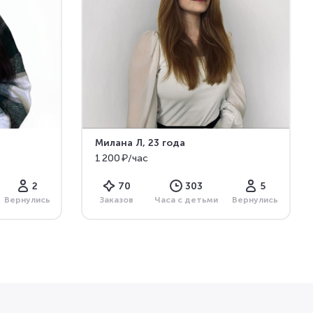
Милана Л
, 23 года
1 200 ₽/час
2
70
303
5
Вернулись
Заказов
Часа с детьми
Вернулись