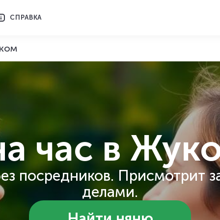
СПРАВКА
ском
на час
в Жук
ез посредников. Присмотрит з
делами.
Найти няню