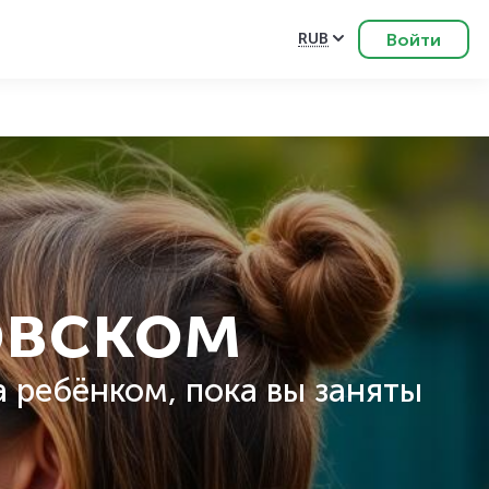
Войти
RUB
овском
а ребёнком, пока вы заняты