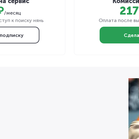
на сервис
Комисси
₽
217
/месяц
туп к поиску нянь
Оплата после вы
подписку
Сдела