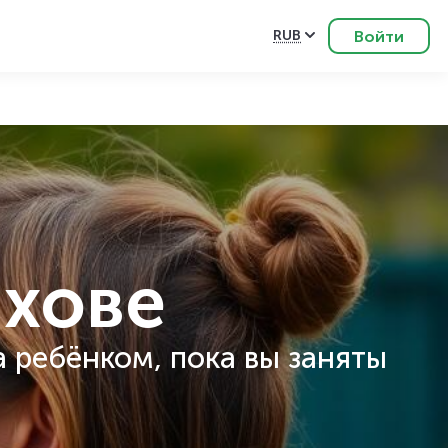
Войти
RUB
лхове
а ребёнком, пока вы заняты