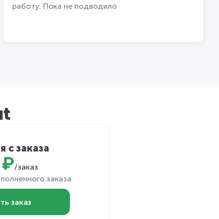
работу. Пока не подводило
ut
я с заказа
 ₽
/заказ
полненного заказа
ть заказ