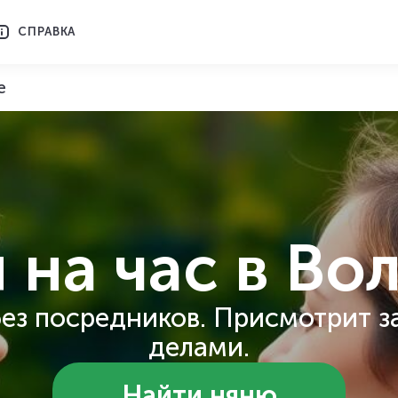
СПРАВКА
е
 на час
в Во
ез посредников. Присмотрит з
делами.
Найти няню