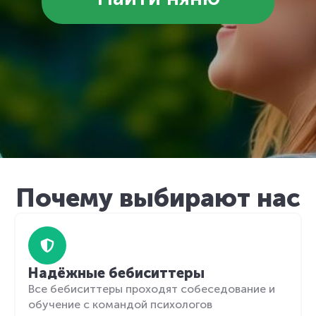
Почему выбирают нас
Надёжные бебиситтеры
Все бебиситтеры проходят собеседование и
обучение с командой психологов