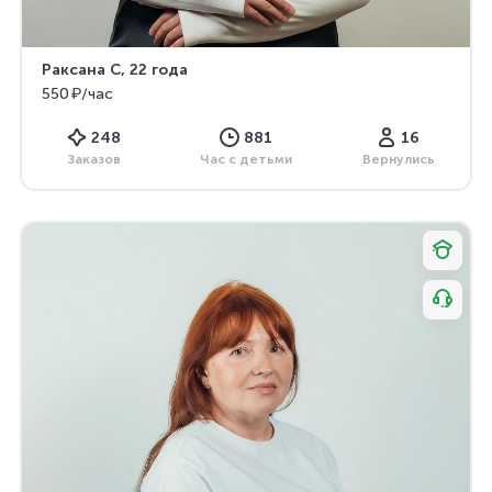
Раксана С
, 22 года
550 ₽/час
248
881
16
Заказов
Час с детьми
Вернулись