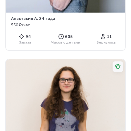
Анастасия А
, 24 года
550 ₽/час
94
605
11
Заказа
Часов с детьми
Вернулись