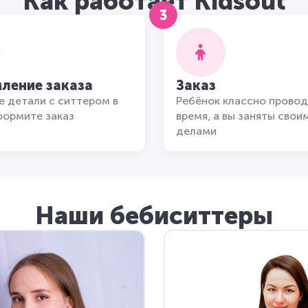
Как работает Kidsout
3
ление заказа
Заказ
 детали с ситтером в
Ребёнок классно провод
формите заказ
время, а вы заняты свои
делами
Наши бебиситтеры