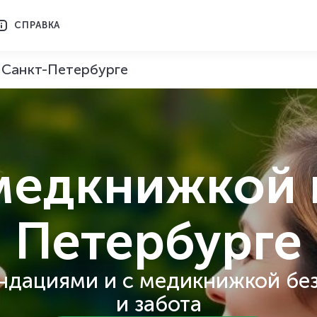
СПРАВКА
 Санкт-Петербурге
 медкнижкой
Петербурге
ндациями и с медикнижкой без
и забота