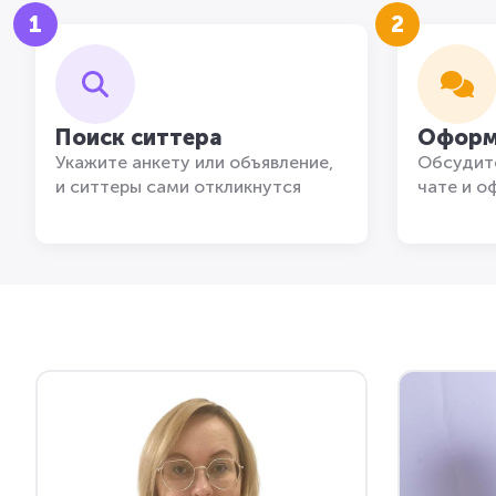
1
2
Поиск ситтера
Оформ
Укажите анкету или объявление,
Обсудите
и ситтеры сами откликнутся
чате и о