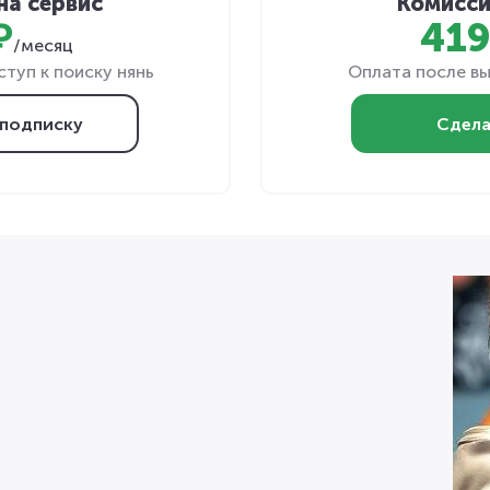
на сервис
Комисси
₽
419
/месяц
туп к поиску нянь
Оплата после вы
подписку
Сдела