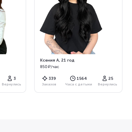
Ксения А
, 21 год
850 ₽/час
3
339
1564
25
Вернулись
Заказов
Часа с детьми
Вернулись