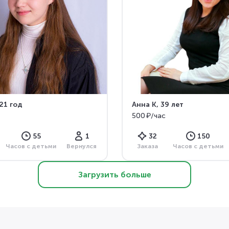
 21 год
Анна К
, 39 лет
500 ₽/час
55
1
32
150
Часов с детьми
Вернулся
Заказа
Часов с детьми
Загрузить больше