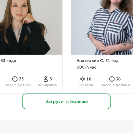
, 33 года
Анастасия С
, 31 год
600 ₽/час
73
3
10
36
Часа с детьми
Вернулись
Заказов
Часов с детьми
Загрузить больше