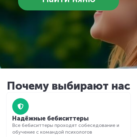
Почему выбирают нас
Надёжные бебиситтеры
Все бебиситтеры проходят собеседование и
обучение с командой психологов