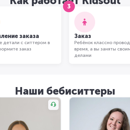
Как работает Kidsout
3
ление заказа
Заказ
 детали с ситтером в
Ребёнок классно провод
формите заказ
время, а вы заняты свои
делами
Наши бебиситтеры