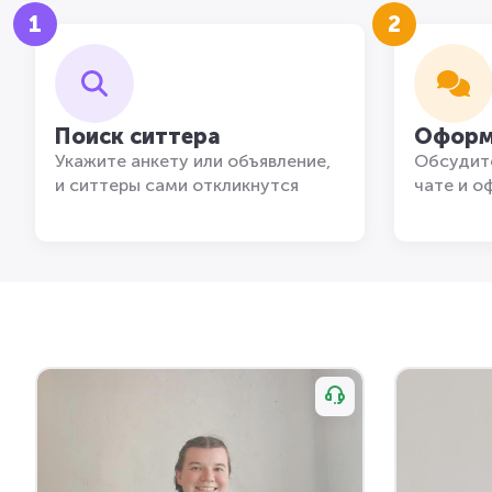
1
2
Поиск ситтера
Оформ
Укажите анкету или объявление,
Обсудите
и ситтеры сами откликнутся
чате и о