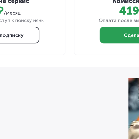
на сервис
Комисси
₽
419
/месяц
туп к поиску нянь
Оплата после вы
подписку
Сдела