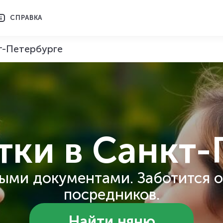
СПРАВКА
кт-Петербурге
тки
в Санкт-
ыми документами. Заботится о
посредников.
Найти няню