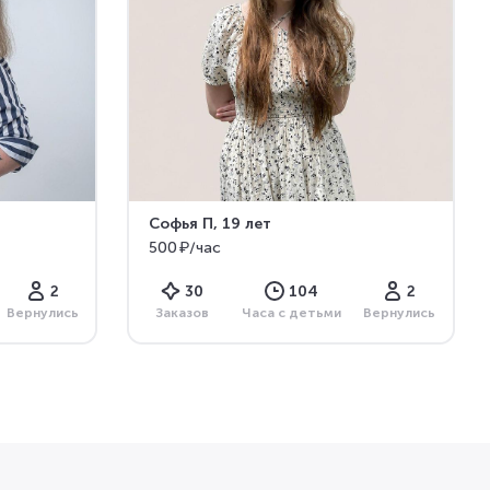
Софья П
, 19 лет
500 ₽/час
2
30
104
2
Вернулись
Заказов
Часа с детьми
Вернулись