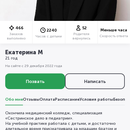
466
52
Меньше часа
2240
Заказов
Родителя
Скорость ответа
Часов с детьми
выполнено
вернулись
Екатерина М
21 год
На сайте с 29 декабря 2022 года
Позвать
Написать
Обо мне
Отзывы
Оплата
Расписание
Условия работы
Безопас
Окончила медицинский колледж, специализация
«Сестринское дело в педиатрии».
На учебной практике работала с детьми, и достаточно
длительное время присматривала за младшим братом и