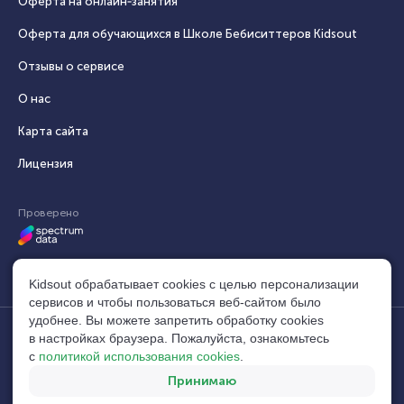
Оферта на онлайн‑занятия
Оферта для обучающихся в Школе Бебиситтеров Kidsout
Отзывы о сервисе
О нас
Карта сайта
Лицензия
Проверено
Kidsout обрабатывает cookies с целью персонализации
сервисов и чтобы пользоваться веб-сайтом было
удобнее. Вы можете запретить обработку сookies
в настройках браузера. Пожалуйста, ознакомьтесь
© 2014–2026, Кидсаут®. Все права защищены.
build:
с
политикой использования cookies
.
Свидетельство №1104534 (10.04.2025)
40acf56c
Мы используем
Twemoji
и
MaxMind
main
Принимаю