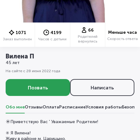
66
Меньше часа
1071
4199
Родителей
Скорость ответа
Заказ выполнен
Часов с детьми
вернулись
Вилена П
45 лет
На сайте с 28 июня 2022 года
Позвать
Написать
Обо мне
Отзывы
Оплата
Расписание
Условия работы
Безопас
☀️Приветствую Вас ' Уважаемые Родители!
✳️ Я Вилена!
Живу в районе м. Царицыно.