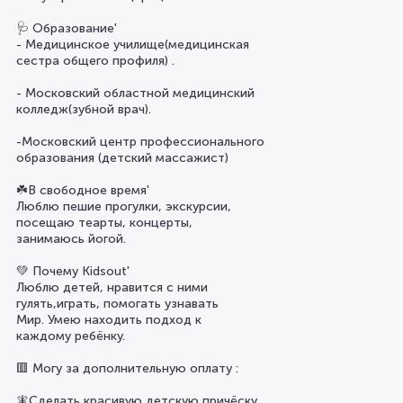
🩺 Образование'
- Медицинское училище(медицинская
сестра общего профиля) .
- Московский областной медицинский
колледж(зубной врач).
-Московский центр профессионального
образования (детский массажист)
☘️В свободное время'
Люблю пешие прогулки, экскурсии,
посещаю теарты, концерты,
занимаюсь йогой.
💚 Почему Kidsout'
Люблю детей, нравится с ними
гулять,играть, помогать узнавать
Мир. Умею находить подход к
каждому ребёнку.
🟥 Могу за дополнительную оплату :
🧚Сделать красивую детскую причёску