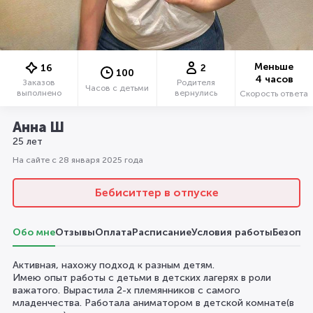
Меньше
16
2
100
4 часов
Заказов
Родителя
Часов с детьми
выполнено
вернулись
Скорость ответа
Анна Ш
25 лет
На сайте с 28 января 2025 года
Бебиситтер в отпуске
Обо мне
Отзывы
Оплата
Расписание
Условия работы
Безопас
Активная, нахожу подход к разным детям.
Имею опыт работы с детьми в детских лагерях в роли
важатого. Вырастила 2-х племянников с самого
младенчества. Работала аниматором в детской комнате(в