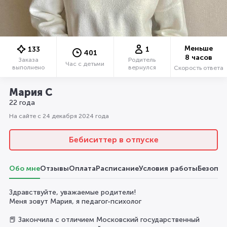
Меньше
133
1
401
8 часов
Заказа
Родитель
Час с детьми
выполнено
вернулся
Скорость ответа
Мария С
22 года
На сайте с 24 декабря 2024 года
Бебиситтер в отпуске
Обо мне
Отзывы
Оплата
Расписание
Условия работы
Безопас
Здравствуйте, уважаемые родители!
Меня зовут Мария, я педагог-психолог
📕 Закончила с отличием Московский государственный