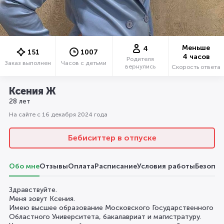
Меньше
4
151
1007
4 часов
Родителя
Заказ выполнен
Часов с детьми
вернулись
Скорость ответа
Ксения Ж
28 лет
На сайте с 16 декабря 2024 года
Бебиситтер в отпуске
Обо мне
Отзывы
Оплата
Расписание
Условия работы
Безопас
Здравствуйте.
Меня зовут Ксения.
Имею высшее образование Московского Государственного
Областного Университета, бакалавриат и магистратуру.