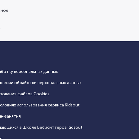
сное
.
аботку персональных данных
ошении обработки персональных данных
зования файлов Cookies
словиях использования сервиса Кidsout
йн‑занятия
чающихся в Школе Бебиситтеров Kidsout
се