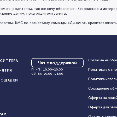
помочь родителям, так же хочу обеспечить безопасное и интере
дение детям, пока родители заняты.
портом, КМС по баскетболу команды «Динамо», нравится вязать
Согласие на обр
ИСИТТЕРА
Чат с поддержкой
Пн–Пт
:
10:00
–
20:00
Политика в отн
НЯТИЯ
Сб–Вс
:
10:00
–
14:00
Политика исполь
ЛОЩАДКИ
Соглашение об у
Оферта на онла
Оферта для обу
РАМ
Отзывы о серви