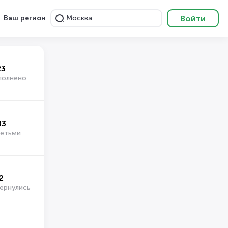
Войти
Ваш регион
Москва
23
полнено
83
детьми
2
ернулись