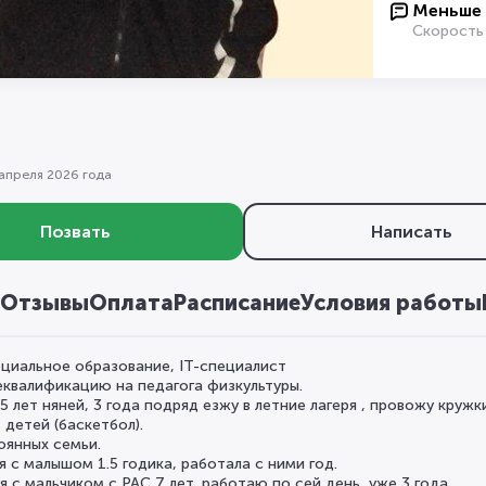
Меньше 
Скорость
 апреля 2026 года
Позвать
Написать
Отзывы
Оплата
Расписание
Условия работы
циальное образование, IT-специалист
квалификацию на педагога физкультуры.
5 лет няней, 3 года подряд езжу в летние лагеря , провожу круж
 детей (баскетбол).
оянных семьи.
я с малышом 1.5 годика, работала с ними год.
я с мальчиком с РАС 7 лет, работаю по сей день, уже 3 года.