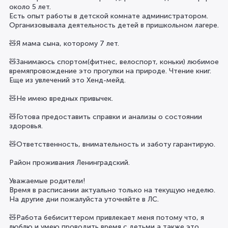
около 5 лет.
Есть опыт работы в детской комнате администратором.
Организовывала деятельность детей в пришкольном лагере.
🧸Я мама сына, которому 7 лет.
🧸Занимаюсь спортом(фитнес, велоспорт, коньки) любимое
времяпровождение это прогулки на природе. Чтение книг.
Еще из увлечений это Хенд-мейд.
🧸Не имею вредных привычек.
🧸Готова предоставить справки и анализы о состоянии
здоровья.
🧸Ответственность, внимательность и заботу гарантирую.
Район проживания Ленинградский.
Уважаемые родители!
Время в расписании актуально только на текущую неделю.
На другие дни пожалуйста уточняйте в ЛС.
🧸Работа бебиситтером привлекает меня потому что, я
люблю и умею проводить время с детьми,а также это