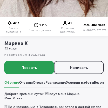
403
42
Меньше часа
1315
Заказа
Родителя
Скорость ответа
Часов с детьми
выполнено
вернулись
Марина К
32 года
На сайте с 9 июня 2022 года
Позвать
Написать
Обо мне
Отзывы
Оплата
Расписание
Условия работы
Безопас
Доброго времени суток 👋Зовут меня Марина.
Мне 31 лет.
🧸По образованию я Товаровед, работала в данной сфере