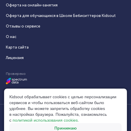
Оферта на онлайн‑занятия
Оферта для обучающихся в Школе Бебиситтеров Kidsout
Отзывы о сервисе
О нас
Карта сайта
Лицензия
Проверено
Kidsout обрабатывает cookies с целью персонализации
сервисов и чтобы пользоваться веб-сайтом было
удобнее. Вы можете запретить обработку сookies
в настройках браузера. Пожалуйста, ознакомьтесь
© 2014–2026, Кидсаут®. Все права защищены.
build:
с
политикой использования cookies
.
Свидетельство №1104534 (10.04.2025)
9af03fd5
Мы используем
Twemoji
и
MaxMind
main
Принимаю