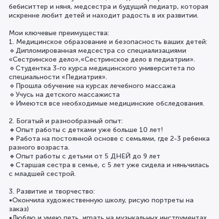
бебиситтер и няня, медсестра и будущий педиатр, которая
искренне любит детей и находит радость в их развитии.
Мои ключевые преимущества:
1. Медицинское образование и безопасность ваших детей:
🔹Дипломированная медсестра со специализациями
«Сестринское дело»,«Сестринское дело в педиатрии».
🔹Студентка 3-го курса медицинского университета по
специальности «Педиатрия».
🔹Прошла обучение на курсах лечебного массажа
🔹Учусь на детского массажиста
🔹Имеются все необходимые медицинские обследования.
2. Богатый и разнообразный опыт:
🔸Опыт работы с детками уже больше 10 лет!
🔸Работа на постоянной основе с семьями, где 2-3 ребенка
разного возраста.
🔸Опыт работы с детьми от 5 ДНЕЙ до 9 лет
🔸Старшая сестра в семье, с 5 лет уже сидела и няньчилась
с младшей сестрой.
3. Развитие и творчество:
▪️Окончила художественную школу, рисую портреты на
заказ)
▪️Люблю и умею петь, играть на музыкальных инструментах.