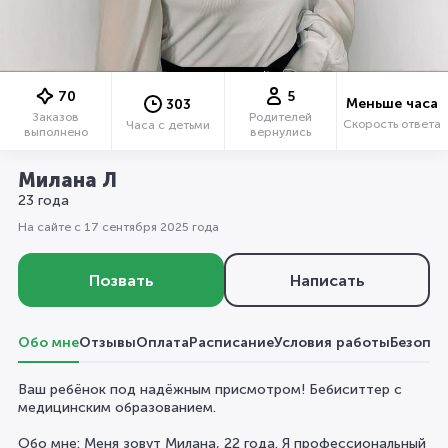
70
5
Меньше часа
303
Заказов
Родителей
Скорость ответа
Часа с детьми
выполнено
вернулись
Милана Л
23 года
На сайте с 17 сентября 2025 года
Позвать
Написать
Обо мне
Отзывы
Оплата
Расписание
Условия работы
Безопас
Ваш ребёнок под надёжным присмотром! Бебиситтер с
медицинским образованием.
Обо мне: Меня зовут Милана, 22 года. Я профессиональный