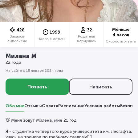
Меньше
428
32
1999
4 часов
Заказов
Родителя
Часов с детьми
выполнено
вернулись
Скорость ответа
Милена М
22 года
На сайте с 15 января 2024 года
Позвать
Написать
Обо мне
Отзывы
Оплата
Расписание
Условия работы
Безопас
👋 Меня зовут Милена, мне 21 год
Я - студентка четвёртого курса университета им. Лесгафта,
учусь на тренера по гребному слалому🚣‍♀️