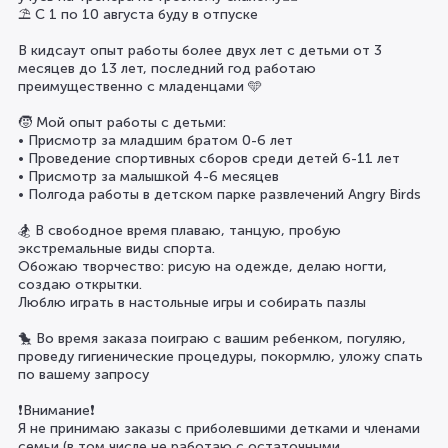
⛱️ С 1 по 10 августа буду в отпуске
В кидсаут опыт работы более двух лет с детьми от 3
месяцев до 13 лет, последний год работаю
преимущественно с младенцами 🩵
🧒 Мой опыт работы с детьми:
• Присмотр за младшим братом 0-6 лет
• Проведение спортивных сборов среди детей 6-11 лет
• Присмотр за малышкой 4-6 месяцев
• Полгода работы в детском парке развлечений Angry Birds
🏂 В свободное время плаваю, танцую, пробую
экстремальные виды спорта.
Обожаю творчество: рисую на одежде, делаю ногти,
создаю открытки.
Люблю играть в настольные игры и собирать пазлы
🐤 Во время заказа поиграю с вашим ребенком, погуляю,
проведу гигиенические процедуры, покормлю, уложу спать
по вашему запросу
❗️Внимание❗️
Я не принимаю заказы с приболевшими детками и членами
семьи (в том числе не работаю с остаточными