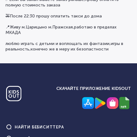
полную стоимость заказа
🚕После 22:30 прошу оплатить такси до дома
📍Живу м.Царицыно м.Пражская,работаю в пределах
МКАДА
люблю играть с детьми и воплощать их фантазии,игры в
реальность,конечно же в меру их безопастности
СКАЧАЙТЕ ПРИЛОЖЕНИЕ KIDSOUT
НАЙТИ
БЕБИСИТТЕРА