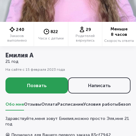
Меньше
240
29
822
8 часов
Заказов
Родителей
Часа с детьми
выполнено
вернулись
Скорость ответа
Емилия А
21 год
На сайте с 15 февраля 2023 года
Позвать
Написать
Обо мне
Отзывы
Оплата
Расписание
Условия работы
Безопас
Здравствуйте,меня зовут Емилия,можно просто Эля,мне 21
год
😁 Промокод для Вашего первого заказа 83cf7942