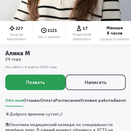
Меньше
227
17
1121
8 часов
Заказов
Родителей
Час с детьми
выполнено
вернулись
Скорость ответа
Алина М
24 года
На сайте с 4 марта 2025 года
Позвать
Написать
Обо мне
Отзывы
Оплата
Расписание
Условия работы
Безопас
☀️Доброго времени суток!🌙
📚Окончила медицинский колледж по специальности
лечебное дело. В данный момент обучаюсь в ДГТУ на