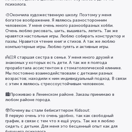
психолога.
🎨Окончила художественную школу. Поэтому у меня
богатое воображение. Я являюсь разносторонним
человеком. У меня очень много разнообразных хобби.
Очень люблю рисовать, шить, вышивать, лепить. Так же
нравятся настольные игры. Люблю собирать конструктор и
пазлы. Нравится чтение книг и стихов. А так же люблю
компьютерные игры. Люблю гулять и активные игры.
👼🏻Я старшая сестра в семье. У меня много друзей и
знакомых у которых есть дети. А так же я полгода
проработала ассистентом в стоматологической клинике.
Мы постоянно взаимодействовали с детками разных
возрастов; находили к ним индивидуальный подход. В связи
с этим я являюсь стрессоустойчивым человеком.
🏙️Проживаю в Ленинском районе. Заказы принимаю в
любом районе города.
🤓Почему вы стали бебиситтером Kidsout:
В первую очень это очень удобно, так как свободный
график, в связи с тем что я ещё учусь. Так же я люблю
сидеть с детьми. Для меня это бесценный опыт как для
будущего психолога.