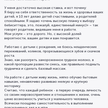
У меня достаточно высокая ставка, и вот почему:
Я беру на себя ответственность за жизнь и здоровье ваших
детей, я 10 лет делаю детей счастливыми, а родителей
спокойными. Я задаю «очень высокую планку к выбору
бебиситтера, это, пожалуй, единственный минус)» – так
говорят родители, видевшие меня в работе.
Мои услуги – это дорого. Но, с высокой долей
вероятности, вашим детям и вам понравится.
Работаю с детьми с рождения, не боюсь младенческих
переживаний, коликов, прорезывающихся зубов и скачков
роста.
Знаю, как разогреть замороженное грудное молоко, в
какой пропорции развести смесь, как правильно подмыть
грудничка и сделать базовый массаж.
На работе с детьми живу жизнь, мягко обучаю бытовым
навыкам, ненавязчиво развиваю мелкую и крупную
моторику.
Считаю, что каждый ребенок - в первую очередь личность
со своим мировосприятием и отношением к жизни, очень
ценю возможность учиться у маленького человека.
Всячески поощряю самостоятельность в выполнении
повседневных дел и в игре.