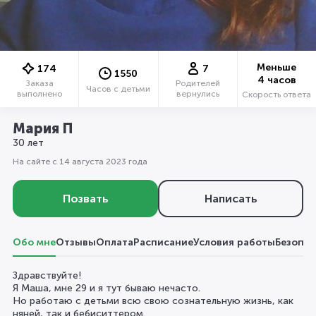
Меньше
174
7
1550
4 часов
Заказа
Родителей
Часов с детьми
выполнено
вернулись
Скорость ответа
Мария П
30 лет
На сайте с 14 августа 2023 года
Позвать
Написать
Обо мне
Отзывы
Оплата
Расписание
Условия работы
Безопас
Здравствуйте!
Я Маша, мне 29 и я тут бываю нечасто.
Но работаю с детьми всю свою сознательную жизнь, как
няней, так и бебиситтером.