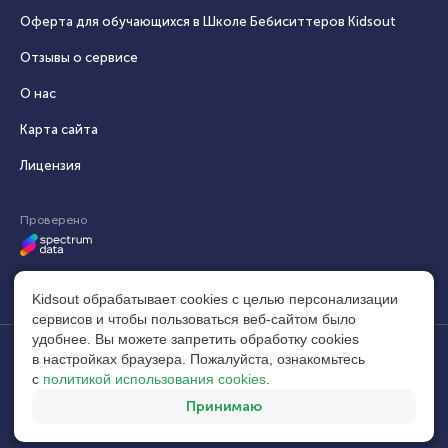
Оферта для обучающихся в Школе Бебиситтеров Kidsout
Отзывы о сервисе
О нас
Карта сайта
Лицензия
Проверено
Kidsout обрабатывает cookies с целью персонализации
сервисов и чтобы пользоваться веб-сайтом было
удобнее. Вы можете запретить обработку сookies
в настройках браузера. Пожалуйста, ознакомьтесь
© 2014–2026, Кидсаут®. Все права защищены.
build:
с
политикой использования cookies
.
Свидетельство №1104534 (10.04.2025)
9af03fd5
Мы используем
Twemoji
и
MaxMind
main
Принимаю