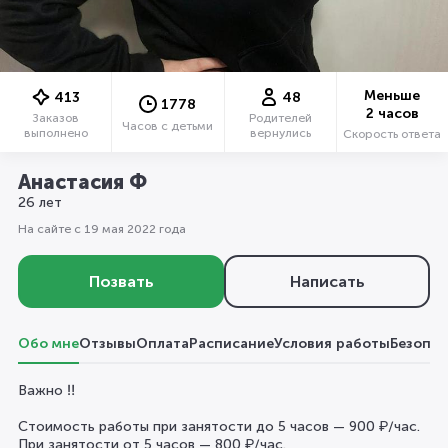
Меньше
413
48
1778
2 часов
Заказов
Родителей
Часов с детьми
выполнено
вернулись
Скорость ответа
Анастасия Ф
26 лет
На сайте с 19 мая 2022 года
Позвать
Написать
Обо мне
Отзывы
Оплата
Расписание
Условия работы
Безопас
Важно ‼️
Стоимость работы при занятости до 5 часов — 900 ₽/час.
При занятости от 5 часов — 800 ₽/час.