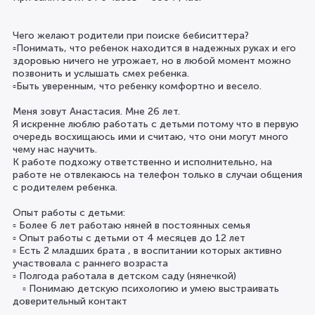
Чего желают родители при поиске бебиситтера?
▫️Понимать, что ребенок находится в надежных руках и его
здоровью ничего не угрожает, но в любой момент можно
позвонить и услышать смех ребенка.
▫️Быть уверенным, что ребенку комфортно и весело.
⠀
Меня зовут Анастасия. Мне 26 лет.
Я искренне люблю работать с детьми потому что в первую
очередь восхищаюсь ими и считаю, что они могут много
чему нас научить.
К работе подхожу ответственно и исполнительно, на
работе не отвлекаюсь на телефон только в случаи общения
с родителем ребенка.
⠀
Опыт работы с детьми:
▫️ Более 6 лет работаю няней в постоянных семья
▫️ Опыт работы с детьми от 4 месяцев до 12 лет
▫️ Есть 2 младших брата , в воспитании которых активно
участвовала с раннего возраста
▫️ Полгода работала в детском саду (нянечкой)
⠀ ▫️ Понимаю детскую психологию и умею выстраивать
доверительный контакт