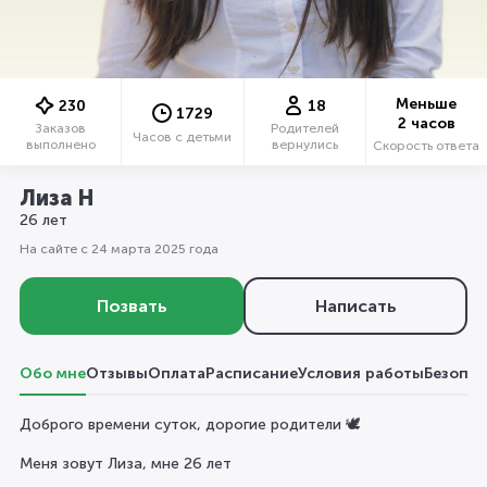
Меньше
230
18
1729
2 часов
Заказов
Родителей
Часов с детьми
выполнено
вернулись
Скорость ответа
Лиза Н
26 лет
На сайте с 24 марта 2025 года
Позвать
Написать
Обо мне
Отзывы
Оплата
Расписание
Условия работы
Безопас
Доброго времени суток, дорогие родители 🕊️
Меня зовут Лиза, мне 26 лет