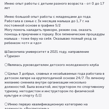
Имею опыт работы с детьми разного возраста - от 0 до 17
лет
Имею большой опыт работы с младенцами до года.
Работала в семье с 3х месяцев малыша до 1,7 г. на
постоянной основе в графике 5/2
Могу помочь наладить прикорм, режим сна, оказать
помощь в приучении к горшку. Все гигиенические процедуры
малыша - тоже беру на себя. Оказываю полный уход за
ребенком «от» и «до»
📖Закончила университет в 2021 году, направление
«Туризм»
⚪️Являлась руководителем детского молодежного клуба
⚪️Целых 3 добрых, славных и незабываемых года работала в
детском лагере на круглогодичной основе 24/7. По личному
желанию сменила внутри организации несколько
должностей. Была вожатой, инструктором по спортивному
туризму, методистом и инструктором по физической
культуре и спорту 💪🏻
⚪️Имею первую квалификационную категорию на
должность «Воспитатель»