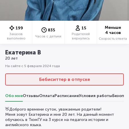
Меньше
199
15
835
4 часов
Заказов
Родителей
Часов с детьми
выполнено
вернулись
Скорость ответа
Екатерина В
20 лет
На сайте с 5 февраля 2024 года
Бебиситтер в отпуске
Обо мне
Отзывы
Оплата
Расписание
Условия работы
Безопас
👋Доброго времени суток, уважаемые родители!
Меня зовут Екатерина и мне 20 лет. На данный момент
обучаюсь в ТюмГУ на 3 курсе на педагога истории и
английского языка.