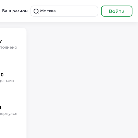
Войти
Ваш регион
Москва
7
ыполнено
30
детьми
1
вернулся