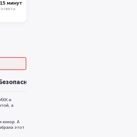
15 минут
 ответа
Безопасность
Преимущества
МХК и
той, а
и юмор. А
ыбрала этот