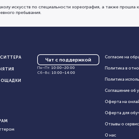
школу искусств по специальности хореография, а также прошла 
евного пребывания.
Согласие на обр
ИСИТТЕРА
Чат с поддержкой
Пн–Пт
:
10:00
–
20:00
Политика в отн
НЯТИЯ
Сб–Вс
:
10:00
–
14:00
Политика исполь
ЛОЩАДКИ
Соглашение об у
Оферта на онла
Оферта для обу
РАМ
Отзывы о серви
ттером
О нас