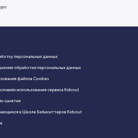
курс
аботку персональных данных
ошении обработки персональных данных
зования файлов Cookies
словиях использования сервиса Кidsout
йн‑занятия
чающихся в Школе Бебиситтеров Kidsout
се