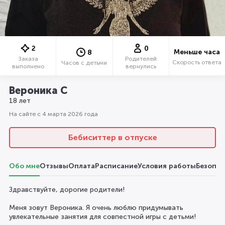
2
0
Меньше часа
8
Заказа
Родителей
Скорость ответа
Часов с детьми
выполнено
вернулись
Вероника С
18 лет
На сайте с 4 марта 2026 года
Бебиситтер в отпуске
Обо мне
Отзывы
Оплата
Расписание
Условия работы
Безопас
Здравствуйте, дорогие родители!
Меня зовут Вероника. Я очень люблю придумывать
увлекательные занятия для совпестной игры с детьми!