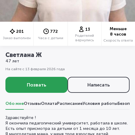
Меньше
13
201
772
8 часов
Родителей
Заказ выполнен
Часа с детьми
вернулись
Скорость ответа
Светлана Ж
47 лет
На сайте с 13 февраля 2026 года
Позвать
Написать
Обо мне
Отзывы
Оплата
Расписание
Условия работы
Безопас
Здравствуйте !
Я окончила педагогический университет, работала в школе.
Есть опыт присмотра за детьми от 1 месяца до 10 лет.
Я многодетная мама, у меня трое взрослых детей.