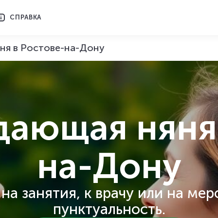
СПРАВКА
я в Ростове-на-Дону
дающая няня
на-Дону
а занятия, к врачу или на мер
пунктуальность.