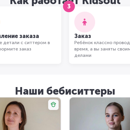
Как работает Kidsout
3
ление заказа
Заказ
 детали с ситтером в
Ребёнок классно провод
формите заказ
время, а вы заняты свои
делами
Наши бебиситтеры