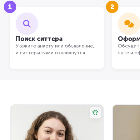
1
2
Поиск ситтера
Оформ
Укажите анкету или объявление,
Обсудите
и ситтеры сами откликнутся
чате и о