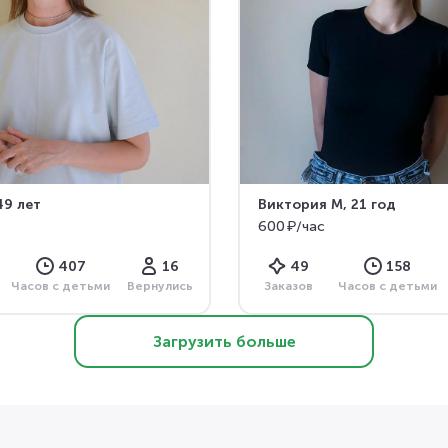
49 лет
Виктория М
, 21 год
600 ₽/час
407
16
49
158
Часов с детьми
Вернулись
Заказов
Часов с детьми
Загрузить больше