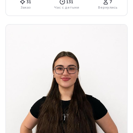
31
131
7
Заказ
Час с детьми
Вернулись