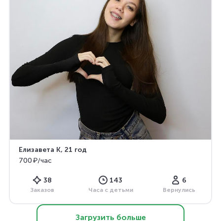
Елизавета К
, 21 год
700 ₽/час
38
143
6
Заказов
Часа с детьми
Вернулись
Загрузить больше