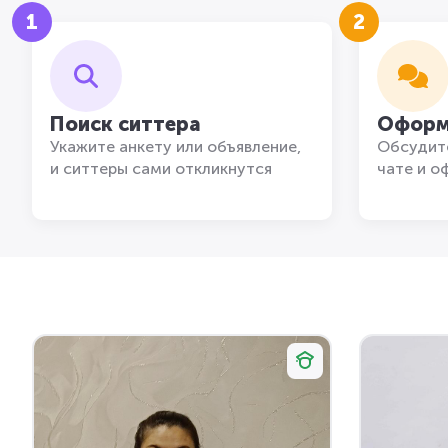
1
2
Поиск ситтера
Оформ
Укажите анкету или объявление,
Обсудите
и ситтеры сами откликнутся
чате и о