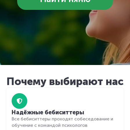
Почему выбирают нас
Надёжные бебиситтеры
Все бебиситтеры проходят собеседование и
обучение с командой психологов