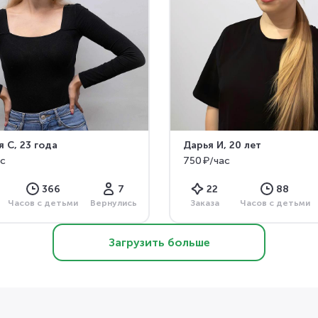
я С
, 23 года
Дарья И
, 20 лет
ас
750 ₽/час
366
7
22
88
Часов с детьми
Вернулись
Заказа
Часов с детьми
Загрузить больше