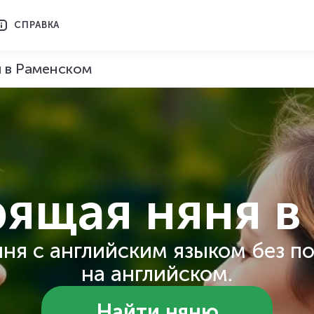
СПРАВКА
я в Раменском
рящая няня
в
ня с английским языком без п
на английском.
Найти няню