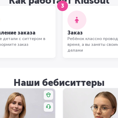
Как работает Kidsout
3
ление заказа
Заказ
 детали с ситтером в
Ребёнок классно провод
формите заказ
время, а вы заняты свои
делами
Наши бебиситтеры