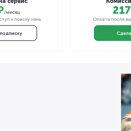
на сервис
Комисси
₽
217
/месяц
туп к поиску нянь
Оплата после вы
подписку
Сдела