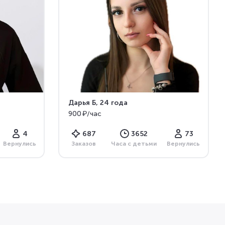
Дарья Б
, 24 года
900 ₽/час
4
687
3652
73
Вернулись
Заказов
Часа с детьми
Вернулись