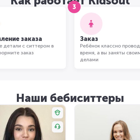
Как работает Kidsout
3
ление заказа
Заказ
 детали с ситтером в
Ребёнок классно провод
формите заказ
время, а вы заняты свои
делами
Наши бебиситтеры