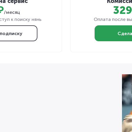
на сервис
Комисси
₽
329
/месяц
туп к поиску нянь
Оплата после вы
подписку
Сдела