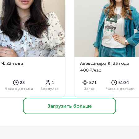
 Ч
, 22 года
Александра К
, 23 года
400 ₽/час
23
1
571
5104
Часа с детьми
Вернулся
Заказ
Часа с детьми
Загрузить больше