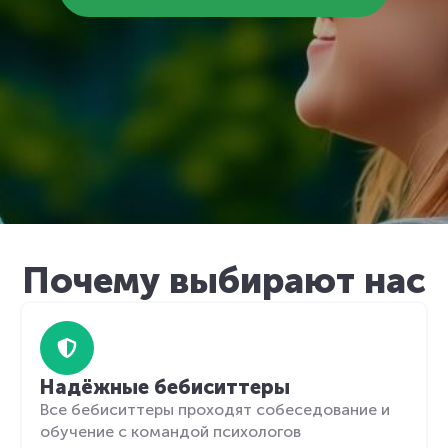
Почему выбирают нас
Надёжные бебиситтеры
Все бебиситтеры проходят собеседование и
обучение с командой психологов