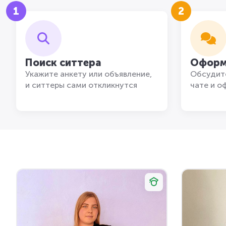
1
2
Поиск ситтера
Оформ
Укажите анкету или объявление,
Обсудите
и ситтеры сами откликнутся
чате и о