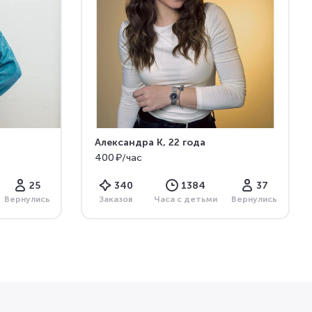
Александра К
, 22 года
400 ₽/час
25
340
1384
37
Вернулись
Заказов
Часа с детьми
Вернулись