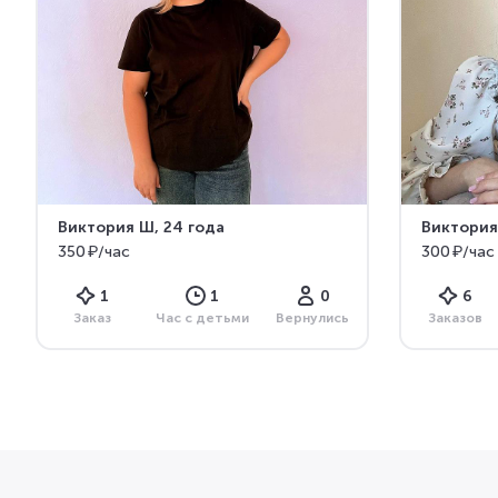
Виктория Ш
, 24 года
Виктория
350 ₽/час
300 ₽/час
1
1
0
6
Заказ
Час с детьми
Вернулись
Заказов