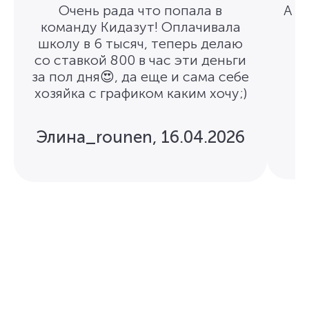
Очень рада что попала в
А п
команду Кидазут! Оплачивала
школу в 6 тысяч, теперь делаю
со ставкой 800 в час эти деньги
за пол дня😍, да еще и сама себе
хозяйка с графиком каким хочу;)
Элина_rounen
,
16.04.2026