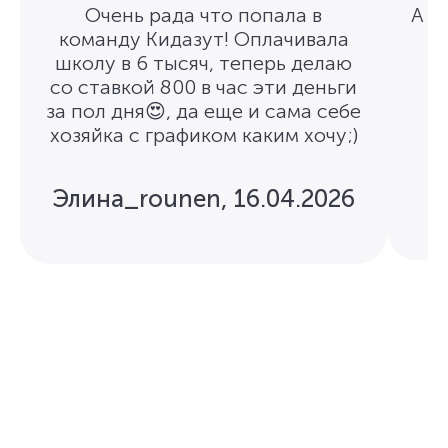
Очень рада что попала в
А п
команду Кидазут! Оплачивала
школу в 6 тысяч, теперь делаю
со ставкой 800 в час эти деньги
за пол дня😍, да еще и сама себе
хозяйка с графиком каким хочу;)
Элина_rounen
,
16.04.2026