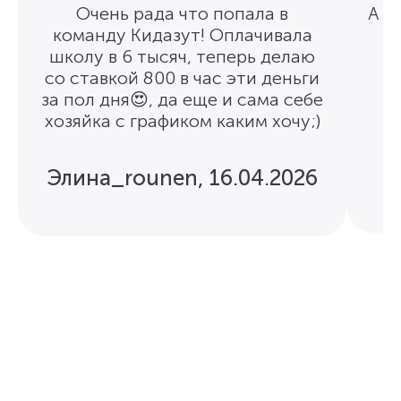
Очень рада что попала в
А п
команду Кидазут! Оплачивала
школу в 6 тысяч, теперь делаю
со ставкой 800 в час эти деньги
за пол дня😍, да еще и сама себе
хозяйка с графиком каким хочу;)
Элина_rounen
,
16.04.2026