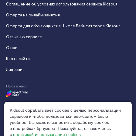
Соглашение об условиях использования сервиса Кidsout
Оферта на онлайн‑занятия
Оферта для обучающихся в Школе Бебиситтеров Kidsout
Отзывы о сервисе
О нас
Карта сайта
Лицензия
Проверено
Kidsout обрабатывает cookies с целью персонализации
сервисов и чтобы пользоваться веб-сайтом было
удобнее. Вы можете запретить обработку сookies
в настройках браузера. Пожалуйста, ознакомьтесь
© 2014–2026, Кидсаут®. Все права защищены.
build:
с
политикой использования cookies
.
Свидетельство №1104534 (10.04.2025)
40acf56c