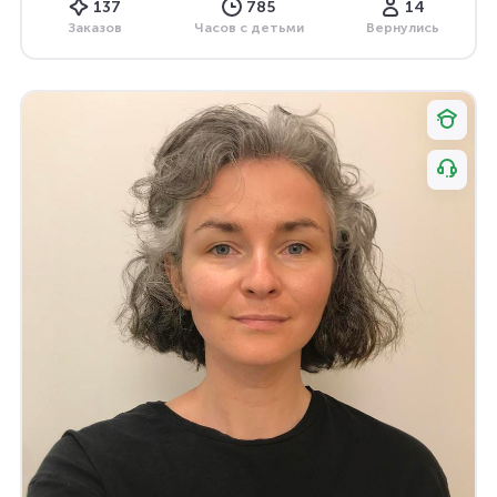
137
785
14
Заказов
Часов с детьми
Вернулись