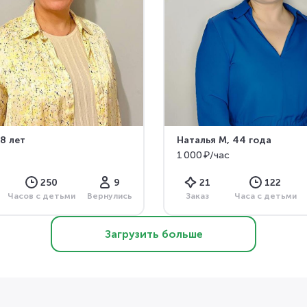
48 лет
Наталья М
, 44 года
1 000 ₽/час
250
9
21
122
Часов с детьми
Вернулись
Заказ
Часа с детьми
Загрузить больше