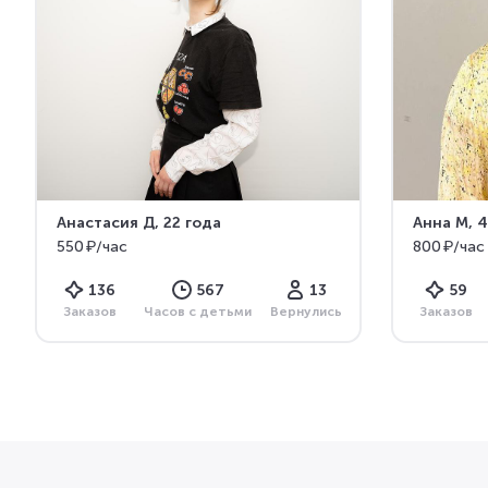
Анастасия Д
, 22 года
Анна М
, 
550 ₽/час
800 ₽/час
136
567
13
59
Заказов
Часов с детьми
Вернулись
Заказов