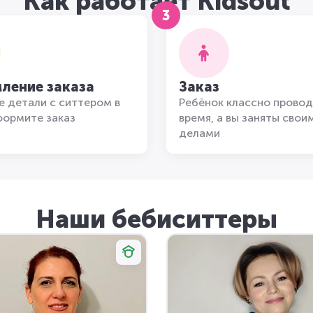
Как работает Kidsout
3
ление заказа
Заказ
 детали с ситтером в
Ребёнок классно провод
формите заказ
время, а вы заняты свои
делами
Наши бебиситтеры