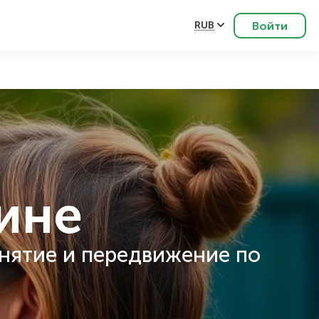
Войти
RUB
чине
нятие и передвижение по