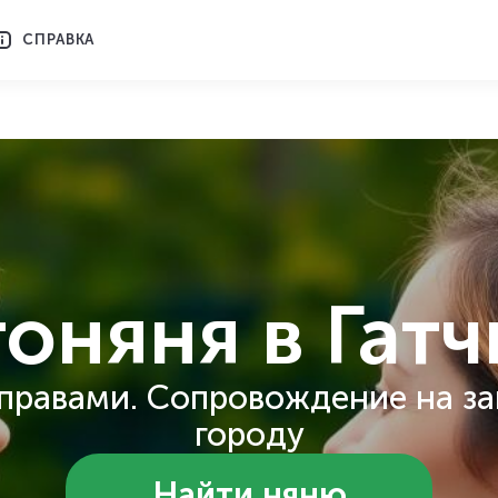
СПРАВКА
тоняня
в Гат
правами. Сопровождение на за
городу
Найти няню