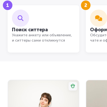
1
2
Поиск ситтера
Оформ
Укажите анкету или объявление,
Обсудите
и ситтеры сами откликнутся
чате и о