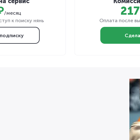
на сервис
Комисси
₽
217
/месяц
туп к поиску нянь
Оплата после вы
подписку
Сдела