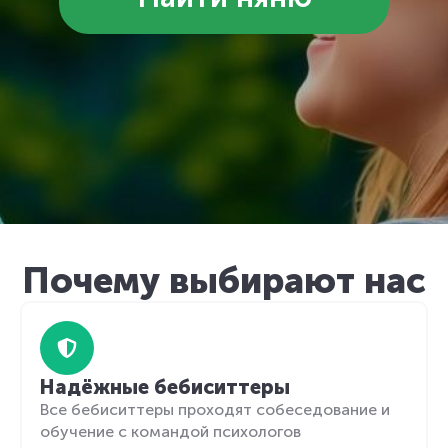
Почему выбирают нас
Надёжные бебиситтеры
Все бебиситтеры проходят собеседование и
обучение с командой психологов