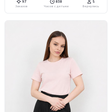
97
838
5
Заказов
Часов с детьми
Вернулись