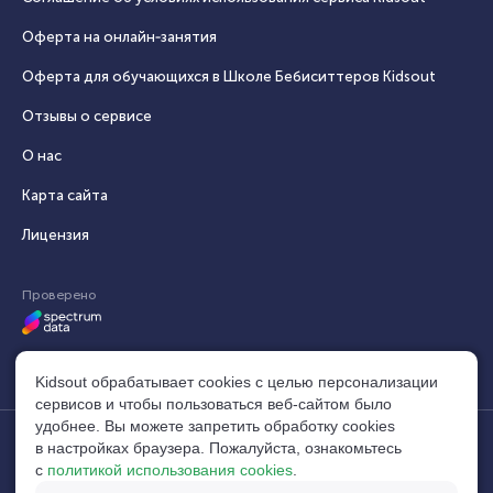
Оферта на онлайн‑занятия
Оферта для обучающихся в Школе Бебиситтеров Kidsout
Отзывы о сервисе
О нас
Карта сайта
Лицензия
Проверено
Kidsout обрабатывает cookies с целью персонализации
сервисов и чтобы пользоваться веб-сайтом было
удобнее. Вы можете запретить обработку сookies
в настройках браузера. Пожалуйста, ознакомьтесь
© 2014–2026, Кидсаут®. Все права защищены.
build:
с
политикой использования cookies
.
Свидетельство №1104534 (10.04.2025)
40acf56c
Мы используем
Twemoji
и
MaxMind
main