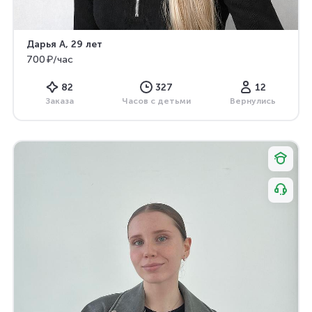
Дарья А
, 29 лет
700 ₽/час
82
327
12
Заказа
Часов с детьми
Вернулись