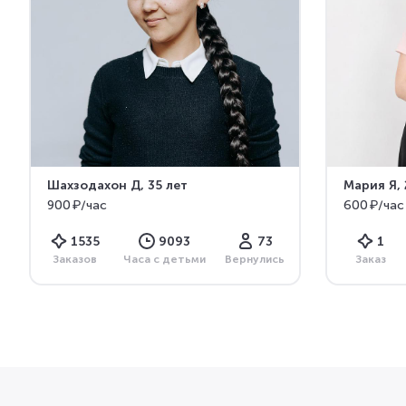
Шахзодахон Д
, 35 лет
Мария Я
,
900 ₽/час
600 ₽/час
1535
9093
73
1
Заказов
Часа с детьми
Вернулись
Заказ