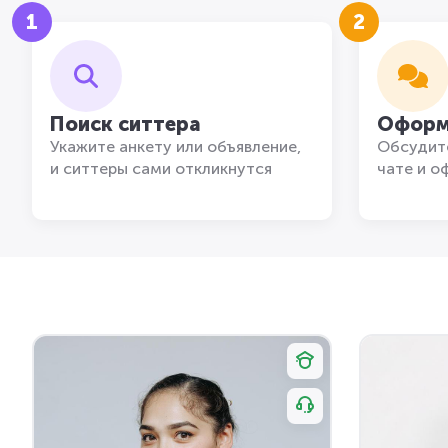
1
2
Поиск ситтера
Оформ
Укажите анкету или объявление,
Обсудите
и ситтеры сами откликнутся
чате и о