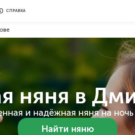
СПРАВКА
ове
я няня
в Дм
нная и надёжная няня на ночь 
Найти няню