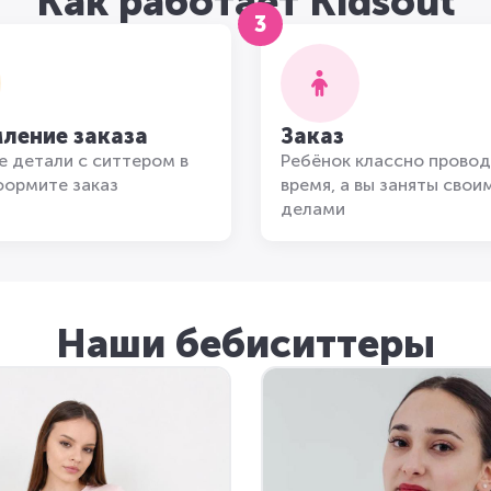
Как работает Kidsout
3
ление заказа
Заказ
 детали с ситтером в
Ребёнок классно провод
формите заказ
время, а вы заняты свои
делами
Наши бебиситтеры