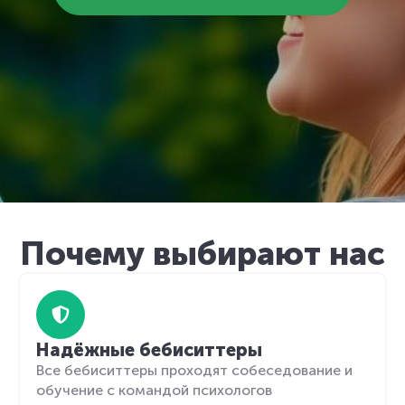
Почему выбирают нас
Надёжные бебиситтеры
Все бебиситтеры проходят собеседование и
обучение с командой психологов