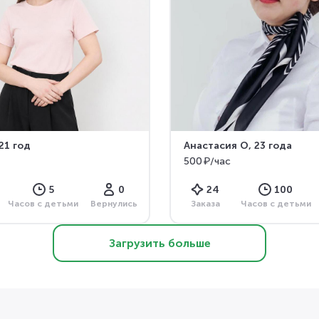
 21 год
Анастасия О
, 23 года
500 ₽/час
5
0
24
100
Часов с детьми
Вернулись
Заказа
Часов с детьми
Загрузить больше