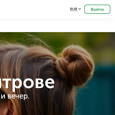
Войти
RUB
итрове
и вечер.