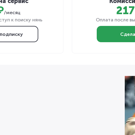
на сервис
Комисси
₽
217
/месяц
туп к поиску нянь
Оплата после вы
подписку
Сдела