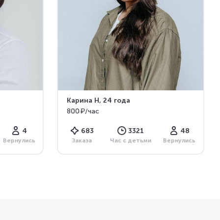
Карина Н
, 24 года
800 ₽/час
4
683
3321
48
Вернулись
Заказа
Час с детьми
Вернулись