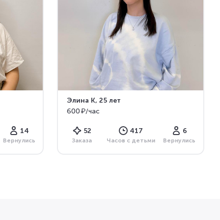
Элина К
, 25 лет
600 ₽/час
14
52
417
6
Вернулись
Заказа
Часов с детьми
Вернулись