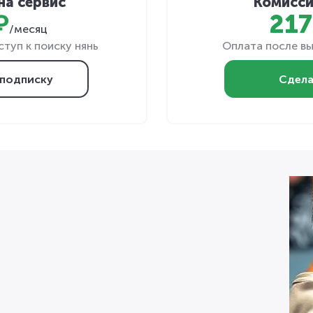
на сервис
Комисси
₽
217
/месяц
туп к поиску нянь
Оплата после вы
подписку
Сдела