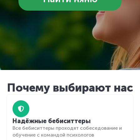
Почему выбирают нас
Надёжные бебиситтеры
Все бебиситтеры проходят собеседование и
обучение с командой психологов