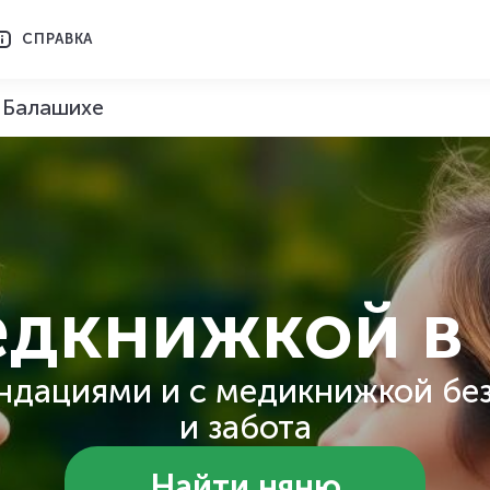
СПРАВКА
 Балашихе
едкнижкой
в
ндациями и с медикнижкой без
и забота
Найти няню