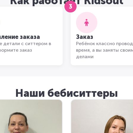
Как работает Kidsout
3
ление заказа
Заказ
 детали с ситтером в
Ребёнок классно провод
формите заказ
время, а вы заняты свои
делами
Наши бебиситтеры