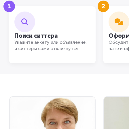
1
2
Поиск ситтера
Оформ
Укажите анкету или объявление,
Обсудите
и ситтеры сами откликнутся
чате и о