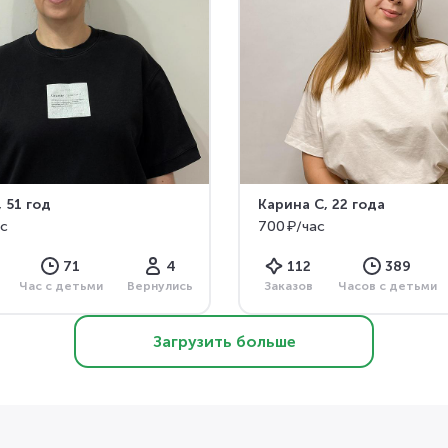
, 51 год
Карина С
, 22 года
ас
700 ₽/час
71
4
112
389
Час с детьми
Вернулись
Заказов
Часов с детьми
Загрузить больше