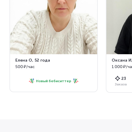
Елена О
, 52 года
Оксана И
500 ₽/час
1 000 ₽/ч
23
Новый бебиситтер
Заказа